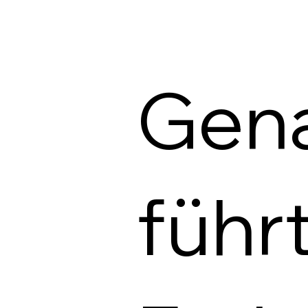
Gen
führ