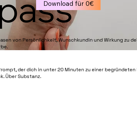
pass
Download für 0€
hasen von Persönlichkeit, Wunschkundin und Wirkung zu de
rbe.
-Prompt,
der dich in unter 20 Minuten zu einer begründeten
k. Über Substanz.