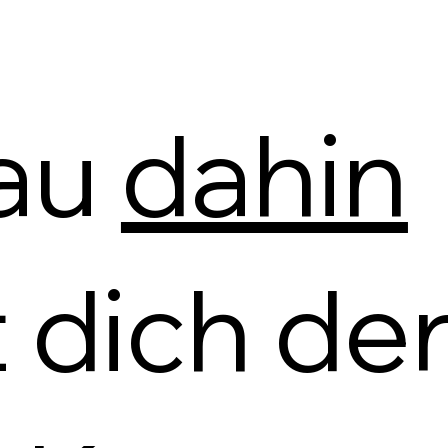
au
dahin
t dich de