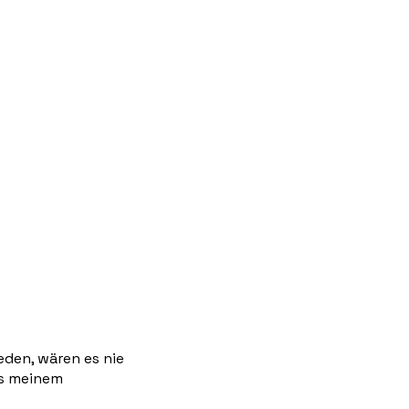
eden, wären es nie
us meinem